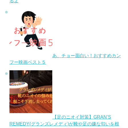
るよ
あ、チョー面白い！おすすめカン
フー映画ベスト５
【足のニオイ対策】GRAN’S
REMEDY(グランズレメディ)が靴や足の嫌な匂いを根