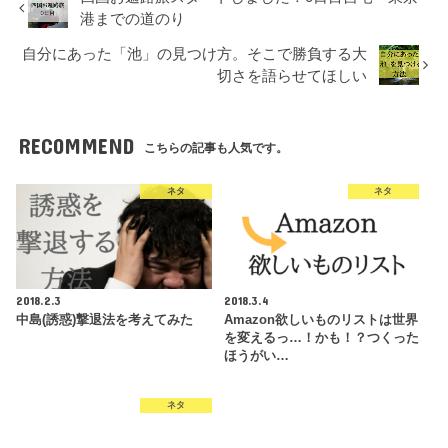
港までの道のり
自分にあった「池」の見つけ方。そこで勝負する大
切さを語らせてほしい
RECOMMEND
こちらの記事も人気です。
ネタ
ネタ
2018.2.3
2018.3.4
中島(誘惑)撃退法を考えてみた
Amazon欲しいものリストは世界
を変えるっ…！かも！？つくった
ほうがい…
ネタ