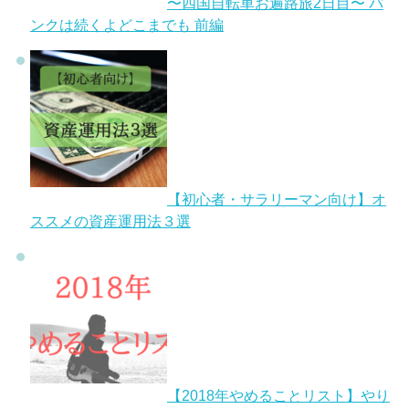
〜四国自転車お遍路旅2日目〜 パ
ンクは続くよどこまでも 前編
【初心者・サラリーマン向け】オ
ススメの資産運用法３選
【2018年やめることリスト】やり