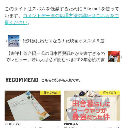
このサイトはスパムを低減するために Akismet を使って
います。
コメントデータの処理方法の詳細はこちらをご
覧ください
。
絶対旅に出たくなる！旅映画オススメ５選
【書評】落合陽一氏の日本再興戦略が良書すぎるの
でレビュー。若い人は必ず読むべき2018年必読の書
RECOMMEND
こちらの記事も人気です。
行ってみた
行ってみた
2018.2.27
2020.4.5