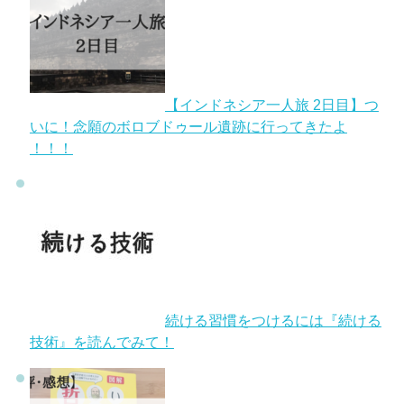
【インドネシア一人旅 2日目】つ
いに！念願のボロブドゥール遺跡に行ってきたよ
！！！
続ける習慣をつけるには『続ける
技術』を読んでみて！