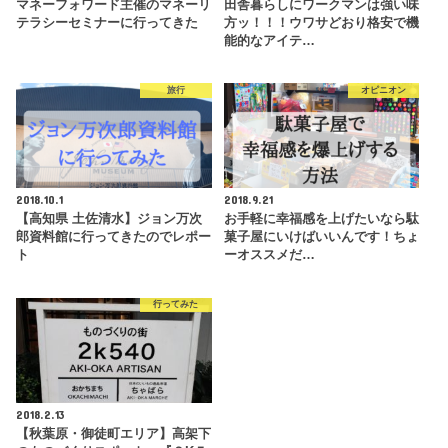
マネーフォワード主催のマネーリ
田舎暮らしにワークマンは強い味
テラシーセミナーに行ってきた
方ッ！！！ウワサどおり格安で機
能的なアイテ…
旅行
オピニオン
2018.10.1
2018.9.21
【高知県 土佐清水】ジョン万次
お手軽に幸福感を上げたいなら駄
郎資料館に行ってきたのでレポー
菓子屋にいけばいいんです！ちょ
ト
ーオススメだ…
行ってみた
2018.2.13
【秋葉原・御徒町エリア】高架下