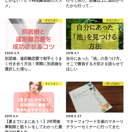
しかない！ヒマ時間練成術のスス
行ってみた。想像以上に面白かっ
メ。
たから行って…
オピニオン
オピニオン
2020.4.9
2018.4.1
別居婚、遠距離恋愛で相手とうま
自分にあった「池」の見つけ方。
く付き合う方法！実際に別居婚を
そこで勝負する大切さを語らせて
選択した僕ら…
ほしい
オピニオン
行ってみた
2019.4.4
2018.2.27
【夏までにまにあう！】2年間食
マネーフォワード主催のマネーリ
事制限と筋トレをしてわかった最
テラシーセミナーに行ってきた