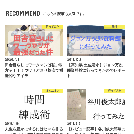
RECOMMEND
こちらの記事も人気です。
行ってみた
旅行
2020.4.5
2018.10.1
田舎暮らしにワークマンは強い味
【高知県 土佐清水】ジョン万次
方ッ！！！ウワサどおり格安で機
郎資料館に行ってきたのでレポー
能的なアイテ…
ト
オピニオン
行ってみた
2018.1.16
2018.2.7
人生を豊かにするにはヒマを作る
【レビュー記事】谷川俊太郎展に