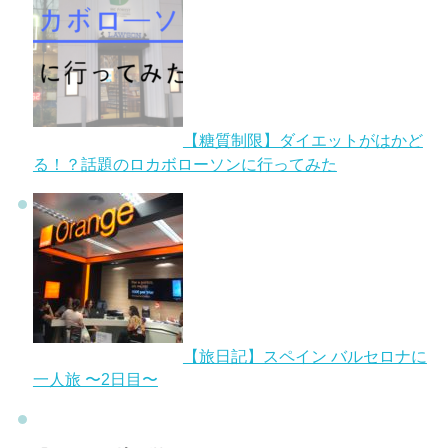
【糖質制限】ダイエットがはかど
る！？話題のロカボローソンに行ってみた
【旅日記】スペイン バルセロナに
一人旅 〜2日目〜