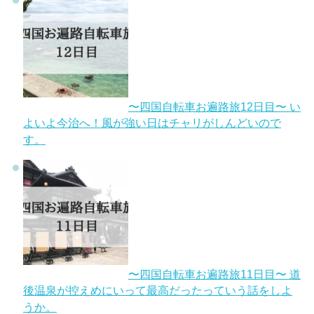
〜四国自転車お遍路旅12日目〜 い
よいよ今治へ！風が強い日はチャリがしんどいので
す。
〜四国自転車お遍路旅11日目〜 道
後温泉が控えめにいって最高だったっていう話をしよ
うか。