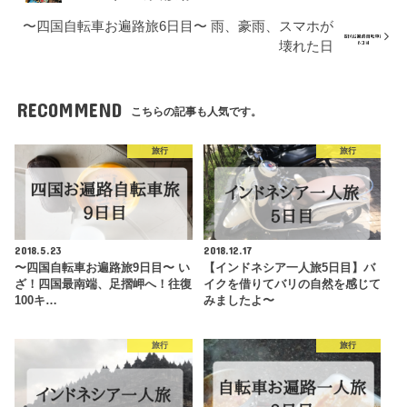
〜四国自転車お遍路旅6日目〜 雨、豪雨、スマホが
壊れた日
RECOMMEND
こちらの記事も人気です。
旅行
旅行
2018.5.23
2018.12.17
〜四国自転車お遍路旅9日目〜 い
【インドネシア一人旅5日目】バ
ざ！四国最南端、足摺岬へ！往復
イクを借りてバリの自然を感じて
100キ…
みましたよ〜
旅行
旅行