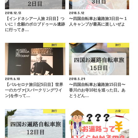
2018.12.13
2018.5.12
【インドネシア一人旅 2日目】つ
〜四国自転車お遍路旅3日目〜 1
いに！念願のボロブドゥール遺跡
人キャンプが最高に楽しいぜよ
に行ってき…
旅行
旅行
2019.6.10
2018.5.29
【バルセロナ旅日記5日目】世界
〜四国自転車お遍路旅15日目〜
一のカヴァ(スパークリングワイ
香川のお寺10社を巡った日。あ
ン)を作って…
とうどん…
旅行
お金