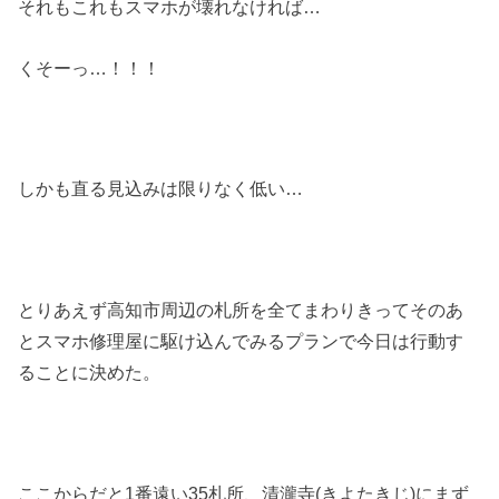
それもこれもスマホが壊れなければ…
くそーっ…！！！
しかも直る見込みは限りなく低い…
とりあえず高知市周辺の札所を全てまわりきってそのあ
とスマホ修理屋に駆け込んでみるプランで今日は行動す
ることに決めた。
ここからだと1番遠い35札所、清瀧寺(きよたきじ)にまず