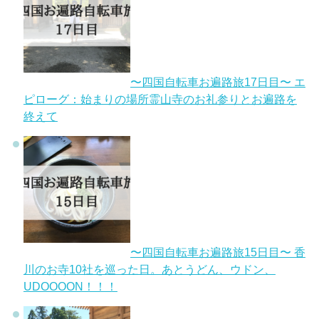
〜四国自転車お遍路旅17日目〜 エ
ピローグ：始まりの場所霊山寺のお礼参りとお遍路を
終えて
〜四国自転車お遍路旅15日目〜 香
川のお寺10社を巡った日。あとうどん、ウドン、
UDOOOON！！！