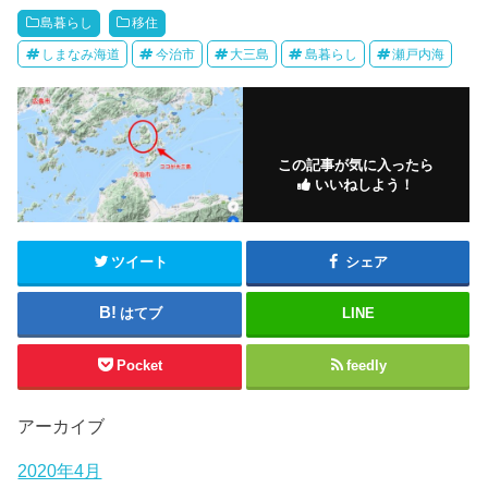
島暮らし
移住
しまなみ海道
今治市
大三島
島暮らし
瀬戸内海
この記事が気に入ったら
いいねしよう！
ツイート
シェア
はてブ
LINE
Pocket
feedly
アーカイブ
2020年4月