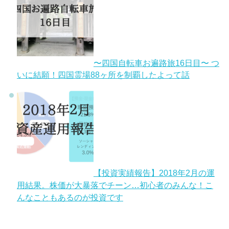
〜四国自転車お遍路旅16日目〜 つ
いに結願！四国霊場88ヶ所を制覇したよって話
【投資実績報告】2018年2月の運
用結果。株価が大暴落でチーン…初心者のみんな！こ
んなこともあるのが投資です