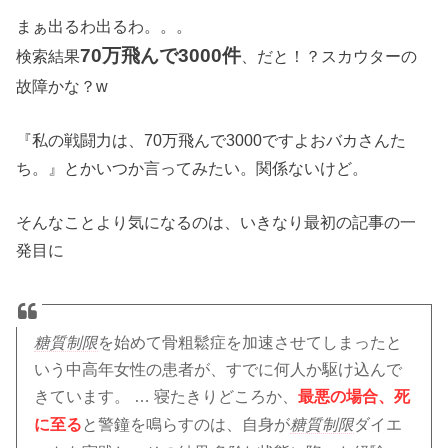
まぁ出るわ出るわ。。。
70万飛んで3000件
検索結果
、だと！？スカウターの
故障かな？w
『私の戦闘力は、70万飛んで3000ですよおバカさんた
ち。』とかいつか言ってみたい。関係ないけど。
そんなことより気になるのは、いきなり最初の記事の一
発目に
糖質制限
を始めて骨粗鬆症を加速させてしまったと
いう中高年女性の患者が、すでに何人か駆け込んで
きています。 … 寝たきりどころか、
最悪の場合、死
に至る
と警鐘を鳴らすのは、自身が
糖質制限
ダイエ