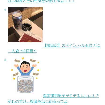
月の効果とその中身を公開するよ！！！
【旅日記】スペイン バルセロナに
一人旅 〜1日目〜
資産運用男子がモテるらしい！？
それのすけ、投資をはじめるってよ