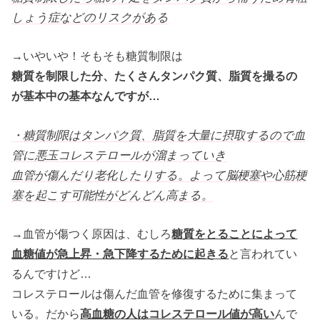
しょう症などのリスクがある
→いやいや！そもそも糖質制限は
糖質を制限した分、たくさんタンパク質、脂質を撮るの
が基本中の基本なんですが…
・糖質制限はタンパク質、脂質を大量に摂取するので血
管に悪玉コレステロールが溜まっていき
血管が傷んだり老化したりする。よって脳梗塞や心筋梗
塞を起こす可能性がどんどん高まる。
→血管が傷つく原因は、むしろ
糖質をとることによって
血糖値が急上昇・急下降するために起きる
と言われてい
るんですけど…
コレステロールは傷んだ血管を修復するために集まって
いる。だから
高血糖の人はコレステロール値が高い
んで